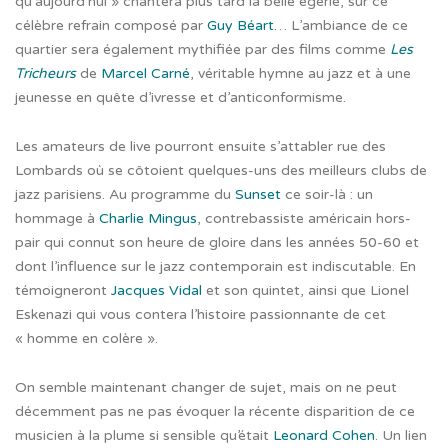
qu’aujourd’hui » chantera plus tard la belle égérie, sur ce
célèbre refrain composé par
Guy Béart
… L’ambiance de ce
quartier sera également mythifiée par des films comme
Les
Tricheurs
de
Marcel Carné
, véritable hymne au jazz et à une
jeunesse en quête d’ivresse et d’anticonformisme.
Les amateurs de live pourront ensuite s’attabler rue des
Lombards où se côtoient quelques-uns des meilleurs clubs de
jazz parisiens. Au programme du
Sunset
ce soir-là : un
hommage à
Charlie Mingus
, contrebassiste américain hors-
pair qui connut son heure de gloire dans les années 50-60 et
dont l’influence sur le jazz contemporain est indiscutable. En
témoigneront
Jacques Vidal
et son quintet, ainsi que Lionel
Eskenazi qui vous contera l’histoire passionnante de cet
« homme en colère ».
On semble maintenant changer de sujet, mais on ne peut
décemment pas ne pas évoquer la récente disparition de ce
musicien à la plume si sensible qu’était
Leonard Cohen
. Un lien