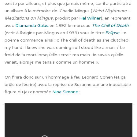
existe par ailleurs, et plus que jamais même, car il a participé à
un album à la mémoire de Charlie Mingus (
Weird Nightmare –
Meditations on Mingus,
produit par
Hal Willner
), en reprenant
avec
Diamanda Galás
en 1992 le morceau
The Chill of Death
(écrit à l’origine par Mingus en 1939) sous le titre
Eclipse
. Le
poème commence ainsi : « The chill of death as she clutched
my hand. I knew she was coming so I stood like a man. / Le
froid de la mort lorsqu’elle serrait ma main. Je savais qu’elle
venait, alors je me tenais comme un homme ».
On finira donc sur un hommage à feu Leonard Cohen (et ça
brûle de l’écrire) avec la reprise de Suzanne par une inoubliable
figure du jazz nommée
Nina Simone
: