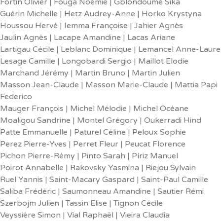
Fortin Olivier | Fouga Noémie | Gblondoumé Sika
Guérin Michelle | Hetz Audrey-Anne | Horko Krystyna
Houssou Hervé | Iemma Françoise | Jahier Agnès
Jaulin Agnès | Lacape Amandine | Lacas Ariane
Lartigau Cécile | Leblanc Dominique | Lemancel Anne-Laure
Lesage Camille | Longobardi Sergio | Maillot Elodie
Marchand Jérémy | Martin Bruno | Martin Julien
Masson Jean-Claude | Masson Marie-Claude | Mattia Papi
Federico
Mauger François | Michel Mélodie | Michel Océane
Moaligou Sandrine | Montel Grégory | Oukerradi Hind
Patte Emmanuelle | Paturel Céline | Peloux Sophie
Perez Pierre-Yves | Perret Fleur | Peucat Florence
Pichon Pierre-Rémy | Pinto Sarah | Píriz Manuel
Poirot Annabelle | Rakovsky Yasmina | Riejou Sylvain
Ruel Yannis | Saint-Macary Gaspard | Saint-Paul Camille
Saliba Frédéric | Saumonneau Amandine | Sautier Rémi
Szerbojm Julien | Tassin Elise | Tignon Cécile
Veyssière Simon | Vial Raphaël | Vieira Claudia