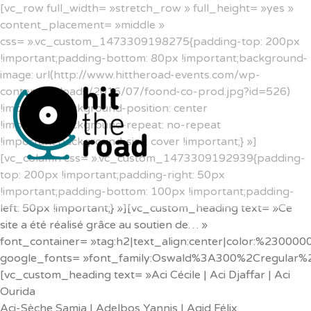
[vc_row full_width= »stretch_row » full_height= »yes »
content_placement= »middle »
css= ».vc_custom_1473309198275{padding-top: 200px
!important;padding-bottom: 80px !important;background-
image: url(http://www.hittheroad-events.com/wp-
content/uploads/2016/07/foond-co-prod.jpg?id=526)
!important;background-position: center
!important;background-repeat: no-repeat
!important;background-size: cover !important;} »]
[vc_column css= ».vc_custom_1473309192939{padding-
top: 200px !important;padding-right: 50px
!important;padding-bottom: 100px !important;padding-
left: 50px !important;} »][vc_custom_heading text= »Ce
site a été réalisé grâce au soutien de… »
font_container= »tag:h2|text_align:center|color:%230000
google_fonts= »font_family:Oswald%3A300%2Cregular%
[vc_custom_heading text= »Aci Cécile | Aci Djaffar | Aci
Ourida
Aci-Sèche Samia | Adelbos Yannis | Agid Félix