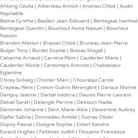
Ahtong Cécilia | Alberteau Annick | Andrieu Chloé | Audin
Raphaëlle
Balma Cynthia | Basilien Jean-Edouard | Bentegeat Ivanhoé
Bentegeat Quentin | Bouchoul Asma Naouel | Bouchoul
Nassim
Brandon Marion | Brasset Chloë | Bruneau Jean-Pierre
Bulger Tony | Burdet Sophie | Bussac Magali |
Cabanne Arnaud | Carreira Rémi | Cauderlier Marie |
Cauderlier Nicole | Centomani Antonio | Chabasseur
Eglantine
Chirey Solveig | Chonier Marc | Chouraqui Carole
Crepeau Rémi | Creton-Guérin Bérengère | Danaux Marine
Danguy Jeanne | Dartial Isadora | Daures Pierre-Laurent
Debail Sarah | Delangle Perrine | Delcourt Nadia
Demonès Johanne | Déric Marie-Alice | Dessertine Audrey
Djafar Sabria | Donnadieu Amélie | Ducray Olivier
Dupoy Pascal | Dusigne Sophie | Enlart Sandra
Evrard Hughes | Feldman Judith | Filocamo Francesca