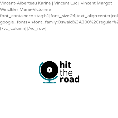
Vincent-Alberteau Karine | Vincent Luc | Vincent Margot
Winclkler Marie-Victoire »
font_container= »tag:h1|font_size:24|text_align:center|c
google_fonts= »font_family:Oswald%3A300%2Cregular%
[/vc_column][/vc_row]