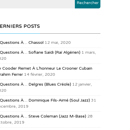
ERNIERS POSTS
 Questions À… Chassol
12 mai, 2020
Questions À… Sofiane Saïdi (raï Algérien)
1 mars,
020
y Cooder Remet À L’honneur Le Crooner Cubain
rahim Ferrer
14 février, 2020
Questions À… Delgres (blues Créole)
12 janvier,
020
 Questions À… Dominique Fils-Aimé (soul Jazz)
31
écembre, 2019
 Questions À… Steve Coleman (jazz M-Base)
28
ctobre, 2019