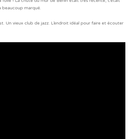
a folie ! La chute du mur de Berlin était très récente, c’était
’a beaucoup marqué.
st. Un vieux club de jazz. L’endroit idéal pour faire et écouter