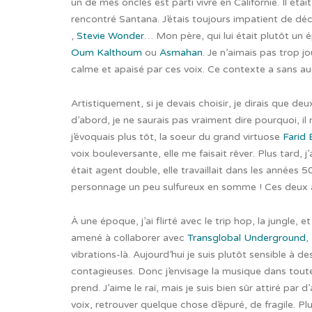
un de mes oncles est parti vivre en Californie. Il éta
rencontré Santana. J’étais toujours impatient de déco
,
Stevie Wonder
… Mon père, qui lui était plutôt un
Oum Kalthoum
ou
Asmahan
. Je n’aimais pas trop j
calme et apaisé par ces voix. Ce contexte a sans au
Artistiquement, si je devais choisir, je dirais que d
d’abord, je ne saurais pas vraiment dire pourquoi, i
j’évoquais plus tôt, la soeur du grand virtuose
Farid 
voix bouleversante, elle me faisait rêver. Plus tard,
était agent double, elle travaillait dans les années 5
personnage un peu sulfureux en somme ! Ces deux a
À une époque, j’ai flirté avec le trip hop, la jungle, e
amené à collaborer avec
Transglobal Underground
,
vibrations-là. Aujourd’hui je suis plutôt sensible à 
contagieuses. Donc j’envisage la musique dans toute 
prend. J’aime le raï, mais je suis bien sûr attiré par
voix, retrouver quelque chose d’épuré, de fragile. Plu