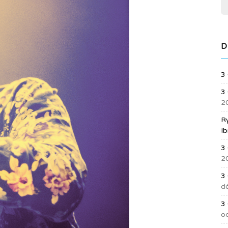
D
3
3 
2
R
Ib
3 
2
3
d
3
o