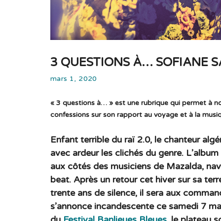
3 QUESTIONS À… SOFIANE SA
mars 1, 2020
« 3 questions à… » est une rubrique qui permet à nos
confessions sur son rapport au voyage et à la musi
Enfant terrible du raï 2.0, le chanteur alg
avec ardeur les clichés du genre. L’album
aux côtés des musiciens de Mazalda, navi
beat. Après un retour cet hiver sur sa ter
trente ans de silence, il sera aux command
s’annonce incandescente ce samedi 7 ma
du
Festival Banlieues Bleues
, le plateau 