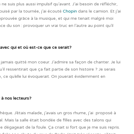
ne suis plus aussi impulsif qu’avant. J’ai besoin de réfléchir,
épuisé par la tournée, j’ai écouté
Chopin
dans le camion. Et j’ai
 éprouvée grâce à la musique, et qui me tenait malgré moi
nce du son : provoquer un vrai truc en l’autre au point qu’il
 avec qui et où est-ce que ce serait?
a jamais quitté mon coeur. J’admire sa façon de chanter. Je lui
l ressentirait que ça fait partie de son histoire ? Je serais
 ce qu’elle lui évoquerait. On jouerait évidemment en
 à nos lecteurs?
èque. J’étais malade, j’avais un gros rhume, j’ai
proposé à
 Mais la salle était bondée de filles avec des talons qui
dégageait de la foule. Ça criait si fort que je me suis repris.