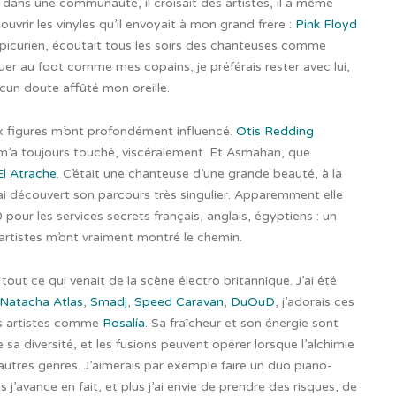
it dans une communauté, il croisait des artistes, il a même
uvrir les vinyles qu’il envoyait à mon grand frère :
Pink Floyd
 épicurien, écoutait tous les soirs des chanteuses comme
ouer au foot comme mes copains, je préférais rester avec lui,
cun doute affûté mon oreille.
eux figures m’ont profondément influencé.
Otis Redding
l m’a toujours touché, viscéralement. Et Asmahan, que
El Atrache
. C’était une chanteuse d’une grande beauté, à la
 j’ai découvert son parcours très singulier. Apparemment elle
0 pour les services secrets français, anglais, égyptiens : un
rtistes m’ont vraiment montré le chemin.
t tout ce qui venait de la scène électro britannique. J’ai été
Natacha Atlas
,
Smadj
,
Speed Caravan
,
DuOuD
, j’adorais ces
des artistes comme
Rosalía
. Sa fraîcheur et son énergie sont
sa diversité, et les fusions peuvent opérer lorsque l’alchimie
 d’autres genres. J’aimerais par exemple faire un duo piano-
s j’avance en fait, et plus j’ai envie de prendre des risques, de