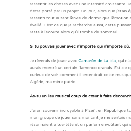
ressentir les choses avec une intensité croissante. Je 
d’être porté par un projet. Un jour, alors que j’étais 
ressenti tout autant l’envie de dormir que l’émotion
éveillé. C’est ce que je recherche aussi, cette puissa
reste à l’écoute alors qu’il tombe de sommeil.
Si tu pouvais jouer avec n’importe qui n’importe où,
Je rêverais de jouer avec
Camarón de La Isla
, qui n’
aurais montré un certain flamenco oranais. Est-ce qu’i
curieux de voir comment il entendrait cette musique,
Algérie, ma mère patrie.
As-tu un lieu musical coup de cœur à faire découvrir
J’ai un souvenir incroyable à Plzeň, en République tch
mon groupe de jouer sans moi tant je me sentais mal.
résonnaient à tue-tête et un parfum envoûtant qui se 