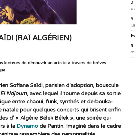
3
o
3
ju
F
ÏDI (RAÏ ALGÉRIEN)
3
m
 lecteurs de découvrir un artiste à travers de brèves
que.
érien Sofiane Saïdi, parisien d’adoption, bouscule
El Ndjoum
, avec lequel il tourne depuis sa sortie
gue entre chaoui, funk, synthés et derbouka-
re natale pour quelques concerts qui brisent enfin
es d’ « Algérie Bélek Bélek », une soirée qui
rs à la
Dynamo
de Pantin. Imaginé dans le cadre
scénique rassemblera des personnalités