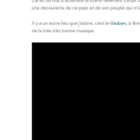
J’ai eu du mal à atteindre la scène tellement c’était l
une découverte de ce pays et de son peuple qui m
Il y a un autre lieu que j’adore, c’est le
Vauban
, à Bre
de la très très bonne musique.