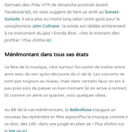
Germain-des-Prés HTR de dimanche prochain (event
Facebook
ici
), on vous suggère de faire un arrêt au
Sunset-
Sunside
. Il sera plus ou moins long selon votre goût pour le
saxophoniste
John Coltrane
: la soirée est dédiée entièrement
à ce monument du jazz ! Entrée libre : c’est le moment d’en
profiter ! Plus d’infos
ici
.
Ménilmontant dans tous ses états
La fête de la musique, c’est surtout l’occasion de trainer entre
amis avec du son qu’on découvre de ci-de là. Les concerts ne
sont pas toujours au niveau, mais dans certains lieux on est à
peu près sûrs de passer un bon moment (si on arrive à rentrer).
Et comme on aime ce quartier, voici quelques idées :
Au 88 de la rue ménilmontant, la
Bellevilloise
inaugure un
nouveau lieu éphémère et fête aujourd’hui la musique comme il
se doit, dès 16h, dans une jungle en plein air ! Plus d’infos sur
le
line up ici
.