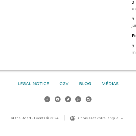
3
o
3
ju
F
3
m
LEGAL NOTICE
CGV
BLOG
MÉDIAS
Hit the Road - Events © 2024
Choisissez votre langue