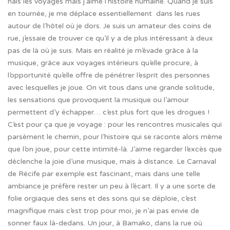
hais les voyages mais j’aime l’histoire humaine. Quand je suis
en tournée, je me déplace essentiellement dans les rues
autour de l’hôtel où je dors. Je suis un amateur des coins de
rue, j’essaie de trouver ce qu’il y a de plus intéressant à deux
pas de là où je suis. Mais en réalité je m’évade grâce à la
musique, grâce aux voyages intérieurs qu’elle procure, à
l’opportunité qu’elle offre de pénétrer l’esprit des personnes
avec lesquelles je joue. On vit tous dans une grande solitude,
les sensations que provoquent la musique ou l’amour
permettent d’y échapper… c’est plus fort que les drogues !
C’est pour ça que je voyage : pour les rencontres musicales qui
parsèment le chemin, pour l’histoire qui se raconte alors même
que l’on joue, pour cette intimité-là. J’aime regarder l’excès que
déclenche la joie d’une musique, mais à distance. Le Carnaval
de Récife par exemple est fascinant, mais dans une telle
ambiance je préfère rester un peu à l’écart. Il y a une sorte de
folie orgiaque des sens et des sons qui se déploie, c’est
magnifique mais c’est trop pour moi, je n’ai pas envie de
sonner faux là-dedans. Un jour, à Bamako, dans la rue où