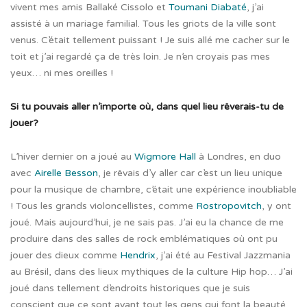
vivent mes amis Ballaké Cissolo et
Toumani Diabaté
, j’ai
assisté à un mariage familial. Tous les griots de la ville sont
venus. C’était tellement puissant ! Je suis allé me cacher sur le
toit et j’ai regardé ça de très loin. Je n’en croyais pas mes
yeux… ni mes oreilles !
Si tu pouvais aller n’importe où, dans quel lieu rêverais-tu de
jouer?
L’hiver dernier on a joué au
Wigmore Hall
à Londres, en duo
avec
Airelle Besson
, je rêvais d’y aller car c’est un lieu unique
pour la musique de chambre, c’était une expérience inoubliable
! Tous les grands violoncellistes, comme
Rostropovitch
, y ont
joué. Mais aujourd’hui, je ne sais pas. J’ai eu la chance de me
produire dans des salles de rock emblématiques où ont pu
jouer des dieux comme
Hendrix
, j’ai été au Festival Jazzmania
au Brésil, dans des lieux mythiques de la culture Hip hop… J’ai
joué dans tellement d’endroits historiques que je suis
conscient que ce sont avant tout les gens qui font la beauté