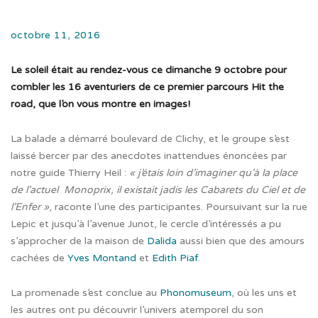
octobre 11, 2016
Le soleil était au rendez-vous ce dimanche 9 octobre pour
combler les 16 aventuriers de ce premier parcours Hit the
road, que l’on vous montre en images!
La balade a démarré boulevard de Clichy, et le groupe s’est
laissé bercer par des anecdotes inattendues énoncées par
notre guide Thierry Heil :
« j’étais loin d’imaginer qu’à la place
de l’actuel Monoprix, il existait jadis les Cabarets du Ciel et de
l’Enfer »
, raconte l’une des participantes. Poursuivant sur la rue
Lepic et jusqu’à l’avenue Junot, le cercle d’intéressés a pu
s’approcher de la maison de
Dalida
aussi bien que des amours
cachées de
Yves Montand
et
Edith Piaf
.
La promenade s’est conclue au
Phonomuseum
, où les uns et
les autres ont pu découvrir l’univers atemporel du son