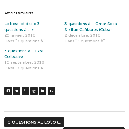
Articles similaires
Le best-of des « 3
3 questions à… Omar Sosa
questions à… »
& Yilian Cañizares (Cuba)
29 janvier, 2018
2 décembre, 2018
Dans "3 questions à"
Dans "3 questions à"
3 questions à… Ezra
Collective
19 septembre, 2018
Dans "3 questions à"
3 QUESTIONS À... LO'JO (...