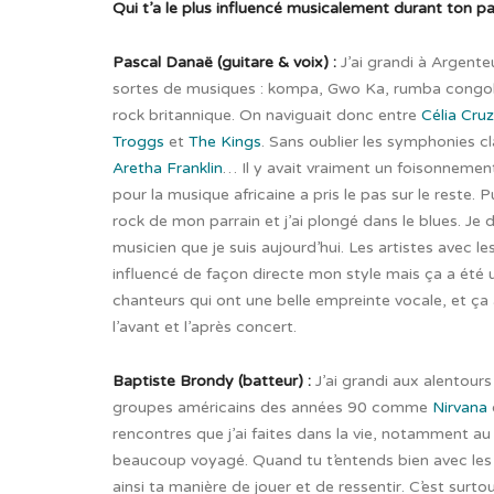
Qui t’a le plus influencé musicalement durant ton p
Pascal Danaë (guitare & voix) :
J’ai grandi à Argente
sortes de musiques : kompa, Gwo Ka, rumba congolais
rock britannique. On naviguait donc entre
Célia Cruz
Troggs
et
The Kings
. Sans oublier les symphonies c
Aretha Franklin
… Il y avait vraiment un foisonnement
pour la musique africaine a pris le pas sur le reste. Pu
rock de mon parrain et j’ai plongé dans le blues. 
musicien que je suis aujourd’hui. Les artistes avec l
influencé de façon directe mon style mais ça a été 
chanteurs qui ont une belle empreinte vocale, et ça 
l’avant et l’après concert.
Baptiste Brondy (batteur) :
J’ai grandi aux alentour
groupes américains des années 90 comme
Nirvana
rencontres que j’ai faites dans la vie, notamment 
beaucoup voyagé. Quand tu t’entends bien avec les
ainsi ta manière de jouer et de ressentir. C’est surt