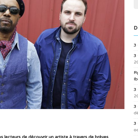
D
3
3 
2
R
Ib
3 
2
3
d
3
o
 lecteurs de découvrir un artiste à travers de brèves