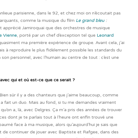
anlieue parisienne, dans le 92, et chez moi on n’écoutait pas
marquants, comme la musique du film
Le grand bleu
:
nt apprécié
Jamiroquai que des orchestres de musique
e Vienne
, porté par un chef d’exception tel que
Leonard
t quasiment ma première expérience de groupe. Avant cela, j’ai
is à reproduire le plus fidèlement possible les standards du
 son personnel, avec l’humain au centre de tout : c’est une
 avec qui et où est-ce que ce serait ?
! Bien sûr il y a des chanteurs que j’aime beaucoup, comme
n a fait un duo. Mais au fond, si tu me demandes vraiment
qu’on a, là,
avec Delgres. Ça m’a pris des années de trouver
nces dont je te parlais tout à l’heure ont enfin trouvé une
paumé face à ma musique, alors qu’aujourd’hui je sais que
it de continuer de jouer avec Baptiste et Rafgee, dans des