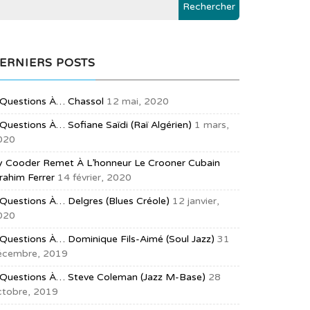
ERNIERS POSTS
 Questions À… Chassol
12 mai, 2020
Questions À… Sofiane Saïdi (raï Algérien)
1 mars,
020
y Cooder Remet À L’honneur Le Crooner Cubain
rahim Ferrer
14 février, 2020
Questions À… Delgres (blues Créole)
12 janvier,
020
 Questions À… Dominique Fils-Aimé (soul Jazz)
31
écembre, 2019
 Questions À… Steve Coleman (jazz M-Base)
28
ctobre, 2019