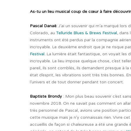
As-tu un lieu musical coup de cœur à faire découvrir
Pascal Danaë
: J’ai un souvenir qui m’a marqué lors
Colorado, au
Telluride Blues & Brews Festival
, dans
instruments ont été perdus par la compagnie aérienne
incroyable. Le deuxième endroit que je ne risque pas 
Festival
. La lumière était fantastique, on voyait les
incroyable. Le lieu impose quelque chose, c’est tel
pareil, ils sont comblés, ils demandent presque à la
état d’esprit, les vibrations sont très très bonnes. E
l’univers et de tout donner pendant ton concert.
Baptiste Brondy
: Mon plus beau souvenir c’est sans
novembre 2018. On ne savait pas comment on allait
très personnel de Pascal, avions une position particu
cette musique mais je n’y connaissais rien. Vivre ce
accueillis de façon si chaleureuse a été une grande