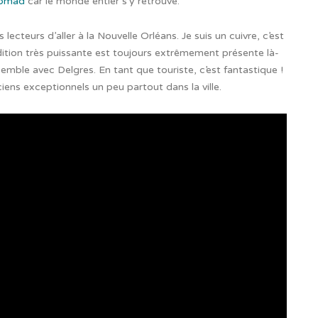
omad
car le monde entier s’y retrouve.
 lecteurs d’aller à la Nouvelle Orléans. Je suis un cuivre, c’est
adition très puissante est toujours extrêmement présente là-
mble avec Delgres. En tant que touriste, c’est fantastique !
iens exceptionnels un peu partout dans la ville.