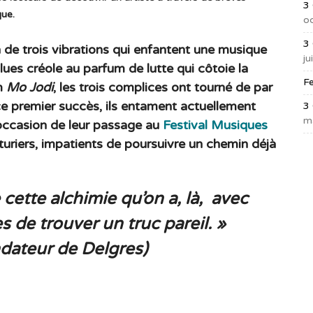
3
que.
o
3
on de trois vibrations qui enfantent une musique
ju
ues créole au parfum de lutte qui côtoie la
F
um
Mo Jodi
, les trois complices ont tourné de par
ce premier succès, ils entament actuellement
3
m
’occasion de leur passage au
Festival Musiques
uriers, impatients de poursuivre un chemin déjà
cette alchimie qu’on a, là,
avec
 de trouver un truc pareil. »
ndateur de Delgres)