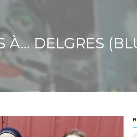
S À… DELGRES (BL
R