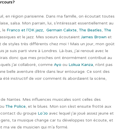
arcours?
uil, en région parisienne. Dans ma famille, on écoutait toutes
e, salsa. Mon parrain, lui,
s’intéressait essentiellement au
, le
Franco et l’OK jazz,
Germain Calixte
,
The Beatles
,
The
lassiques et le jazz. Mes soeurs écoutaient
James Brown
et
 de styles très différents chez moi ! Mais un jour, mon goût
is je suis parti vivre à Londres. Là-bas, j’ai renoué avec le
Je dirais donc que mes proches ont énormément contribué au
esquels j’ai collaboré, comme
Ayo
ou
Lokua Kanza
, n’ont pas
une belle aventure d’être dans leur entourage. Ce sont des
a été instructif de voir comment ils abordaient la scène,
s de Nantes. Mes influences musicales sont celles des
ou
The Police
, et le blues. Mon son s’est ensuite frotté aux
au contact du groupe
Lo’Jo
avec lequel j’ai joué assez jeune et
 gens, ta musique change car tu développes ton écoute, et
out ma vie de musicien qui m’a formé.