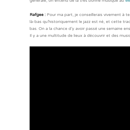
générale, on entend de la très bonne musique au
W
Rafgee :
Pour ma part, je conseillerais vivement à tes
là-bas qu’historiquement le jazz est né, et cette tr
bas. On a la chance d’y avoir passé une semaine ense
Il y a une multitude de lieux à découvrir et
des music