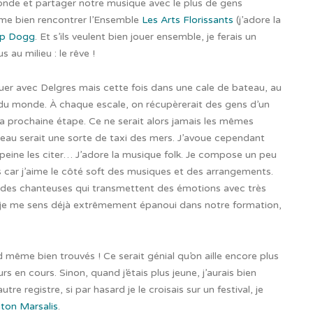
 monde et partager notre musique avec le plus de gens
même bien rencontrer l’Ensemble
Les Arts Florissants
(j’adore la
p Dogg
. Et s’ils veulent bien jouer ensemble, je ferais un
au milieu : le rêve !
ouer avec Delgres mais cette fois dans une cale de bateau, au
ur du monde. À chaque escale, on récupèrerait des gens d’un
a prochaine étape. Ce ne serait alors jamais les mêmes
teau serait une sorte de taxi des mers.
J’avoue cependant
 à peine les citer… J’adore la musique folk. Je compose un peu
s car j’aime le côté soft des musiques et des arrangements.
des chanteuses qui transmettent des émotions avec très
ais je me sens déjà extrêmement épanoui dans notre formation,
d même bien trouvés ! Ce serait génial qu’on aille encore plus
ours en cours.
Sinon, quand j’étais plus jeune, j’aurais bien
re registre, si par hasard je le croisais sur un festival, je
ton Marsalis
.