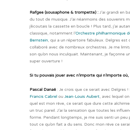
Rafgee (sousaphone & trompette) :
J’ai grandi en b
du tout de musique. J’ai néanmoins des souvenirs 
j’écoutais la cassette en boucle ! Plus tard, j’ai auta
classique, notamment l’
Orchestre philharmonique d
Bernstein
, qui a un répertoire fabuleux. Delgres es
collaboré avec de nombreux orchestres. Je me limita
son qu’on nous inculquait. Maintenant, je façonne un
super ouverture !
Si tu pouvais jouer avec n’importe qui n’importe où,
Pascal Danaë
: Je crois que ce serait avec Delgres 
Francis Cabrel
ou
Jean-Louis Aubert
, avec lequel o
quel est mon rêve, ce serait que dure cette alchimie 
un truc pareil. J’ai la sensation que toutes les influe
forme. Pendant longtemps, je me suis senti un peu 
tout ce qu’on fait a du sens. Donc mon rêve ce sera