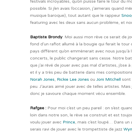
festivals incroyables, qu’on puisse faire le tour du
possible.
Si j’en avais l’occasion, j’aimerais quand 
musique baroque), tout autant que le rappeur
Snoo
featuring avec les deux sans aucun problème, et nous 
Baptiste Brondy
: Moi aussi mon rêve ce serait de j
fond d’un rafiot allumé à la bougie qui ferait le to
pays différent qu’on emmènerait avec nous jusqu’à l
concerts, le public changerait sans cesse. Notre ba
que j’ai rêvé de jouer avec pas mal d’artistes, j’ose
et il y a très peu de batterie dans mes composition
Norah Jones
,
Rickie Lee Jones
ou
Joni Mitchell
sont 
peu. J’aurais aimé jouer avec de telles artistes. M
donc je savoure chaque moment vécu ensemble.
Rafgee :
Pour moi c’est un peu pareil : on s’est quan
loin dans notre son, le rêve se construit et est touj
voulu jouer avec
Prince
, mais c’est loupé… Dans un aut
serais ravi de jouer avec le trompettiste de jazz
Wyn