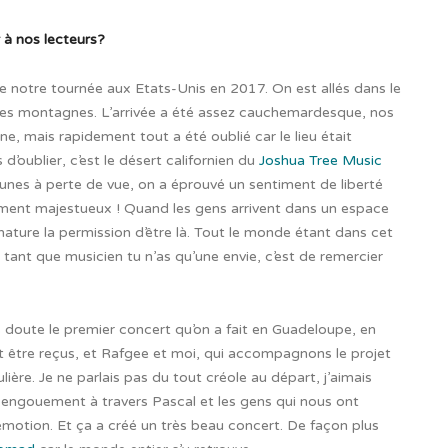
 à nos lecteurs?
 de notre tournée aux Etats-Unis en 2017. On est allés dans le
 les montagnes. L’arrivée a été assez cauchemardesque, nos
, mais rapidement tout a été oublié car le lieu était
d’oublier, c’est le désert californien du
Joshua Tree Music
 dunes à perte de vue, on a éprouvé un sentiment de liberté
lement majestueux ! Quand les gens arrivent dans un espace
 nature la permission d’être là. Tout le monde étant dans cet
n tant que musicien tu n’as qu’une envie, c’est de remercier
 doute le premier concert qu’on a fait en Guadeloupe, en
 être reçus, et Rafgee et moi, qui accompagnons le projet
lière. Je ne parlais pas du tout créole au départ, j’aimais
t engouement à travers Pascal et les gens qui nous ont
 émotion. Et ça a créé un très beau concert.
De façon plus