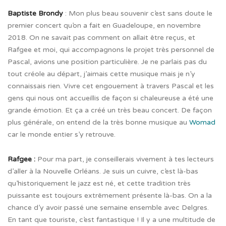
Baptiste Brondy
: Mon plus beau souvenir c’est sans doute le
premier concert qu’on a fait en Guadeloupe, en novembre
2018. On ne savait pas comment on allait être reçus, et
Rafgee et moi, qui accompagnons le projet très personnel de
Pascal, avions une position particulière. Je ne parlais pas du
tout créole au départ, j’aimais cette musique mais je n’y
connaissais rien. Vivre cet engouement à travers Pascal et les
gens qui nous ont accueillis de façon si chaleureuse a été une
grande émotion. Et ça a créé un très beau concert.
De façon
plus générale, on entend de la très bonne musique au
Womad
car le monde entier s’y retrouve.
Rafgee :
Pour ma part, je conseillerais vivement à tes lecteurs
d’aller à la Nouvelle Orléans. Je suis un cuivre, c’est là-bas
qu’historiquement le jazz est né, et cette tradition très
puissante est toujours extrêmement présente là-bas. On a la
chance d’y avoir passé une semaine ensemble avec Delgres.
En tant que touriste, c’est fantastique ! Il y a une multitude de