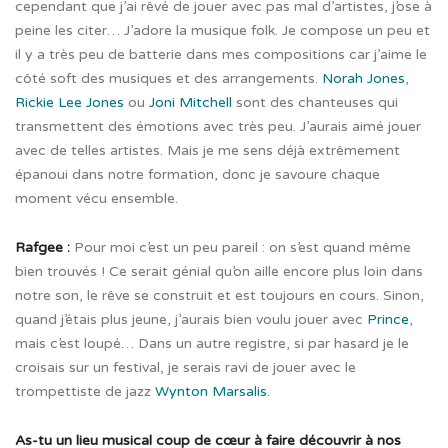
cependant que j’ai rêvé de jouer avec pas mal d’artistes, j’ose à
peine les citer… J’adore la musique folk. Je compose un peu et
il y a très peu de batterie dans mes compositions car j’aime le
côté soft des musiques et des arrangements.
Norah Jones
,
Rickie Lee Jones
ou
Joni Mitchell
sont des chanteuses qui
transmettent des émotions avec très peu. J’aurais aimé jouer
avec de telles artistes. Mais je me sens déjà extrêmement
épanoui dans notre formation, donc je savoure chaque
moment vécu ensemble.
Rafgee :
Pour moi c’est un peu pareil : on s’est quand même
bien trouvés ! Ce serait génial qu’on aille encore plus loin dans
notre son, le rêve se construit et est toujours en cours.
Sinon,
quand j’étais plus jeune, j’aurais bien voulu jouer avec
Prince
,
mais c’est loupé… Dans un autre registre, si par hasard je le
croisais sur un festival, je serais ravi de jouer avec le
trompettiste de jazz
Wynton Marsalis
.
As-tu un lieu musical coup de cœur à faire découvrir à nos