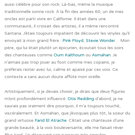
aussi célèbre pour son rock. Là-bas, même la musique
traditionnelle sonne rock. À la fin des années 60, un de mes
oncles est parti vivre en Californie. Il était dans une
communauté, il croisait des artistes, il a même rencontré
Santana. J’étais toujours impatient de découvrir les vinyles qu’il
envoyait à mon grand frère :
Pink Floyd
,
Stevie Wonder
… Mon
père, qui lui était plutôt un épicurien, écoutait tous les soirs
des chanteuses comme
Oum Kalthoum
ou
Asmahan
. Je
n’aimais pas trop jouer au foot comme mes copains, je
préférais rester avec lui, calme et apaisé par ces voix. Ce
contexte a sans aucun doute affûté mon oreille.
Artistiquement, si je devais choisir, je dirais que deux figures
m’ont profondément influencé.
Otis Redding
d’abord, je ne
saurais pas vraiment dire pourquoi, il m’a toujours touché,
viscéralement. Et Asmahan, que j’évoquais plus tôt, la soeur du
grand virtuose
Farid El Atrache
. C’était une chanteuse d’une
grande beauté, à la voix bouleversante, elle me faisait rêver.
Plus tard, j’ai découvert son parcours très singulier.