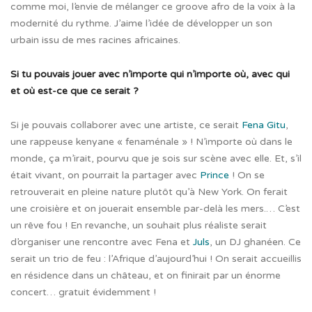
comme moi, l’envie de mélanger ce groove afro de la voix à la
modernité du rythme. J’aime l’idée de développer un son
urbain issu de mes racines africaines.
Si tu pouvais jouer avec n’importe qui n’importe où, avec qui
et où est-ce que ce serait ?
Si je pouvais collaborer avec une artiste, ce serait
Fena Gitu
,
une rappeuse kenyane « fenaménale » ! N’importe où dans le
monde, ça m’irait, pourvu que je sois sur scène avec elle. Et, s’il
était vivant, on pourrait la partager avec
Prince
! On se
retrouverait en pleine nature plutôt qu’à New York. On ferait
une croisière et on jouerait ensemble par-delà les mers.… C’est
un rêve fou ! En revanche, un souhait plus réaliste serait
d’organiser une rencontre avec Fena et
Juls
, un DJ ghanéen. Ce
serait un trio de feu : l’Afrique d’aujourd’hui ! On serait accueillis
en résidence dans un château, et on finirait par un énorme
concert… gratuit évidemment !