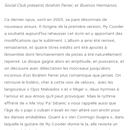
Social Club présents Ibrahim Ferrer
, et
Buenos Hermanos
.
Ce dernier opus, sorti en 2003, se pare désormais de
nouveaux atours. À l’origine de la première version, Ry Cooder
a souhaité aujourd’hui rehausser cet écrin en y apportant des
modifications qui le subliment. L’album a ainsi été remixé,
remasterisé, et quatre titres inédits ont été ajoutés à
l’ensemble dont l’enchainement de pistes a été naturellement
repensé. Le disque gagne alors en amplitude, en puissance, et
on découvre avec délectation les morceaux jusqu’alors
inconnus d’un Ibrahim Ferrer plus romantique que jamais. On
retrouve le boléro, cher à cette voix de velours,
avec les
langoureux « Ojos Malvados » et « Mujer », deux hymnes à
l’amour et aux émois qu’il peut provoquer. Mais le rythme
effréné de « Me Voy Pa’ Sibanic » nous rappelle aussi que
l’âge du « papi » cubain n’avait en rien altéré son enclin pour
les danses endiablées. Quant à « Ven Conmigo Guajira », dans
laquelle la guitare de Ry Cooder donne le la, elle revisite un