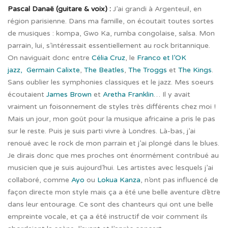
Pascal Danaë (guitare & voix) :
J’ai grandi à Argenteuil, en
région parisienne. Dans ma famille, on écoutait toutes sortes
de musiques : kompa, Gwo Ka, rumba congolaise, salsa. Mon
parrain, lui,
s’intéressait essentiellement au rock britannique.
On naviguait donc entre
Célia Cruz
, le
Franco et l’OK
jazz,
Germain Calixte
,
The Beatles
,
The Troggs
et
The Kings
.
Sans oublier les symphonies classiques et le jazz. Mes soeurs
écoutaient
James Brown
et
Aretha Franklin
… Il y avait
vraiment un foisonnement de styles très différents chez moi !
Mais un jour, mon goût pour la musique africaine a pris le pas
sur le reste. Puis je suis parti vivre à Londres. Là-bas, j’ai
renoué avec le rock de mon parrain et j’ai plongé dans le blues.
Je dirais donc que mes proches ont énormément contribué au
musicien que je suis aujourd’hui. Les artistes avec lesquels j’ai
collaboré, comme
Ayo
ou
Lokua Kanza
, n’ont pas influencé de
façon directe mon style mais ça a été une belle aventure d’être
dans leur entourage. Ce sont des chanteurs qui ont une belle
empreinte vocale, et ça a été instructif de voir comment ils