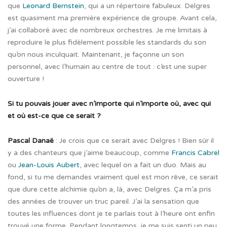
que
Leonard Bernstein
, qui a un répertoire fabuleux. Delgres
est quasiment ma première expérience de groupe. Avant cela,
j’ai collaboré avec de nombreux orchestres. Je me limitais à
reproduire le plus fidèlement possible les standards du son
qu’on nous inculquait. Maintenant, je façonne un son
personnel, avec l’humain au centre de tout : c’est une super
ouverture !
Si tu pouvais jouer avec n’importe qui n’importe où, avec qui
et où est-ce que ce serait ?
Pascal Danaë
: Je crois que ce serait avec Delgres ! Bien sûr il
y a des chanteurs que j’aime beaucoup, comme
Francis Cabrel
ou
Jean-Louis Aubert
, avec lequel on a fait un duo. Mais au
fond, si tu me demandes vraiment quel est mon rêve, ce serait
que dure cette alchimie qu’on a, là,
avec Delgres. Ça m’a pris
des années de trouver un truc pareil. J’ai la sensation que
toutes les influences dont je te parlais tout à l’heure ont enfin
trouvé une forme. Pendant longtemps, je me suis senti un peu