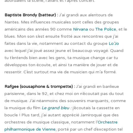
abordaient la scène, l’avant et l’après concert.
Baptiste Brondy (batteur) :
J’ai grandi aux alentours de
Nantes. Mes influences musicales sont celles des groupes
américains des années 90 comme
Nirvana
ou
The Police
, et le
blues. Mon son s’est ensuite frotté aux rencontres que j’ai
faites dans la vie, notamment au contact du groupe
Lo’Jo
avec lequel j’ai joué assez jeune et beaucoup voyagé. Quand
tu t’entends bien avec les gens, ta musique change car tu
développes ton écoute, et ainsi ta manière de jouer et de
ressentir. C’est surtout ma vie de musicien qui m’a formé.
Rafgee (sousaphone & trompette) :
J’ai grandi en banlieue
parisienne, dans le 92, et chez moi on n’écoutait pas du tout
de musique. J’ai néanmoins des souvenirs marquants, comme
la musique du film
Le grand bleu
:
j’écoutais la cassette en
boucle ! Plus tard, j’ai autant apprécié
Jamiroquai que des
orchestres de musique classique, notamment l’
Orchestre
philharmonique de Vienne
, porté par un chef d’exception tel