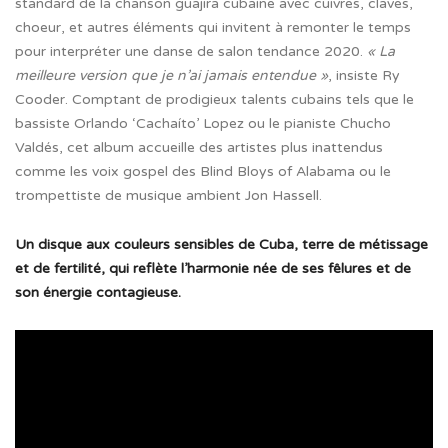
standard de la chanson guajira cubaine avec cuivres, claves,
choeur, et autres éléments qui invitent à remonter le temps
pour interpréter une danse de salon tendance 2020.
« La
meilleure version que je n’ai jamais entendue »
, insiste Ry
Cooder. Comptant de prodigieux talents cubains tels que le
bassiste Orlando ‘Cachaíto’ Lopez ou le pianiste Chucho
Valdés, cet album accueille des artistes plus inattendus
comme les voix gospel des Blind Bloys of Alabama ou le
trompettiste de musique ambient Jon Hassell.
Un disque aux couleurs sensibles de Cuba, terre de métissage
et de fertilité, qui reflète l’harmonie née de ses fêlures et de
son énergie contagieuse.