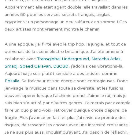
Apparemment elle était agent double, elle travaillait dans les
années 50 pour les services secrets français, anglais,
égyptiens : un personnage un peu sulfureux en somme ! Ces
deux artistes m’ont vraiment montré le chemin.
À une époque, j’ai flirté avec le trip hop, la jungle, et tout ce
qui venait de la scène électro britannique. J’ai été amené à
collaborer avec
Transglobal Underground
,
Natacha Atlas
,
Smadj
,
Speed Caravan
,
DuOuD
, j’adorais ces vibrations-là.
Aujourd’hui je suis plutôt sensible à des artistes comme
Rosalía
. Sa fraîcheur et son énergie sont contagieuses. Donc
j’envisage la musique dans toute sa diversité, et les fusions
peuvent opérer lorsque l’alchimie prend. J’aime le raï, mais je
suis bien sûr attiré par d’autres genres. J’aimerais par exemple
faire un duo piano-voix, retrouver quelque chose d’épuré, de
fragile. Plus j’avance en fait, et plus j’ai envie de prendre des
risques, de ressentir les choses avec une intensité croissante.
Je ne suis plus aussi impulsif qu’avant. J’ai besoin de réfléchir,