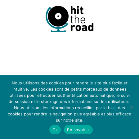
LEGAL NOTICE
CGV
BLOG
MÉDIAS
Nous utilisons des cookies pour rendre le site plus facile et
intuitive. Les cookies sont de petits morceaux de données
utilisées pour effectuer l’authentification automatique, le suivi
de session et le stockage des informations sur les utilisateurs.
Nous utilisons les informations recueillies par le biais des
cookies pour rendre la navigation plus agréable et plus efficace
Hit the Road - Events © 2024
Choisissez votre langue
sur notre site.
Ok
En savoir +