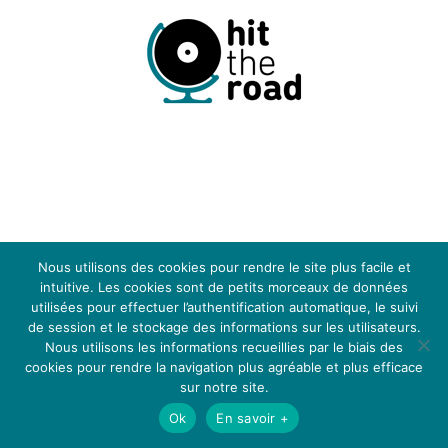
LEGAL NOTICE
CGV
BLOG
MÉDIAS
Nous utilisons des cookies pour rendre le site plus facile et
intuitive. Les cookies sont de petits morceaux de données
utilisées pour effectuer l’authentification automatique, le suivi
de session et le stockage des informations sur les utilisateurs.
Nous utilisons les informations recueillies par le biais des
cookies pour rendre la navigation plus agréable et plus efficace
Hit the Road - Events © 2024
Choisissez votre langue
sur notre site.
Ok
En savoir +