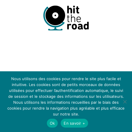
LEGAL NOTICE
CGV
BLOG
MÉDIAS
Nous utilisons des cookies pour rendre le site plus facile et
intuitive. Les cookies sont de petits morceaux de données
utilisées pour effectuer l’authentification automatique, le suivi
de session et le stockage des informations sur les utilisateurs.
Nous utilisons les informations recueillies par le biais des
cookies pour rendre la navigation plus agréable et plus efficace
Hit the Road - Events © 2024
Choisissez votre langue
sur notre site.
Ok
En savoir +